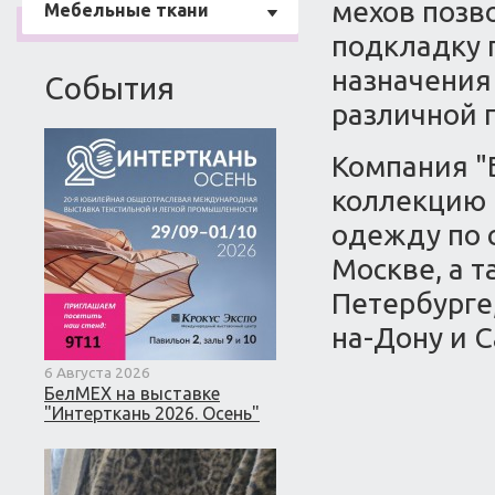
мехов позв
Мебельные ткани
подкладку п
назначения
События
различной 
Компания "
коллекцию 
одежду по 
Москве, а т
Петербурге,
на-Дону и 
6 Августа 2026
БелМЕХ на выставке
"Интерткань 2026. Осень"