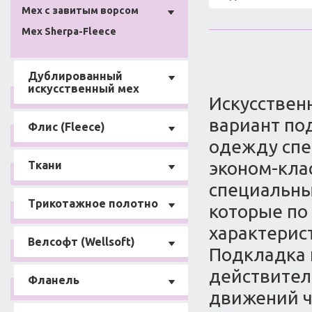
Мех с завитым ворсом
Мех Sherpa-Fleece
Дублированный
искусственный мех
Искусствен
вариант по
Флис (Fleece)
одежду спе
эконом-клас
Ткани
специальны
Трикотажное полотно
которые по
характерис
Велсофт (Wellsoft)
Подкладка 
действитель
Фланель
движений ч