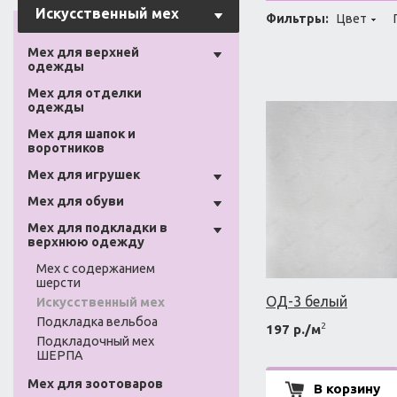
Искусственный мех
Фильтры:
Цвет
Мех для верхней
одежды
Мех для отделки
одежды
Мех для шапок и
воротников
Мех для игрушек
Мех для обуви
Мех для подкладки в
верхнюю одежду
Мех с содержанием
шерсти
ОД-3 белый
Искусственный мех
Подкладка вельбоа
2
197 р./м
Подкладочный мех
ШЕРПА
Мех для зоотоваров
В корзину