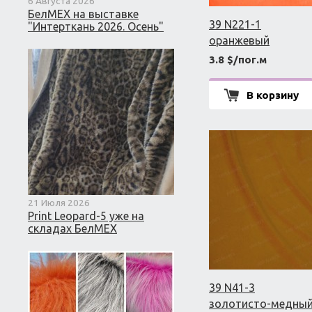
6 Августа 2026
БелМЕХ на выставке
39 N221-1
"Интерткань 2026. Осень"
оранжевый
3.8 $/пог.м
В корзину
21 Июля 2026
Print Leopard-5 уже на
складах БелМЕХ
39 N41-3
золотисто-медны