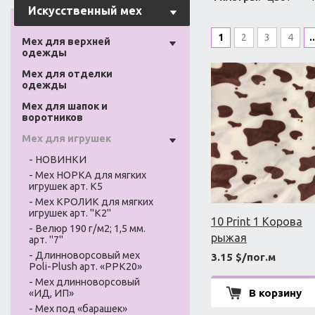
Искусственный мех
1
2
3
4
..
Мех для верхней
одежды
Мех для отделки
одежды
Мех для шапок и
воротников
Мех для игрушек
- НОВИНКИ
- Мех НОРКА для мягких
игрушек арт. К5
- Мех КРОЛИК для мягких
игрушек арт. "К2"
10 Print 1 Корова
- Велюр 190 г/м2; 1,5 мм.
рыжая
арт. "7"
- Длинноворсовый мех
3.15 $/пог.м
Poli-Plush арт. «PPK20»
- Мех длинноворсовый
В корзину
«ИД, ИП»
- Мех под «барашек»