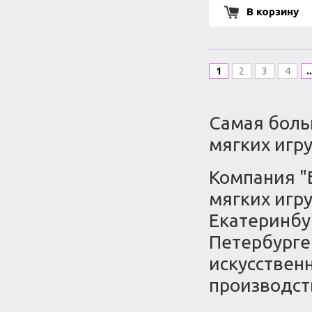
В корзину
1
2
3
4
..
Самая боль
мягких игр
Компания "
мягких игру
Екатеринбур
Петербурге
искусствен
производст