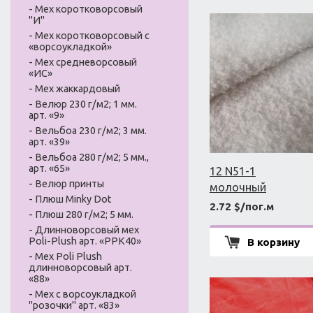
- Мех коротковорсовый
"И"
- Мех коротковорсовый с
«ворсоукладкой»
- Мех средневорсовый
«ИС»
- Мех жаккардовый
- Велюр 230 г/м2; 1 мм.
арт. «9»
- Вельбоа 230 г/м2; 3 мм.
арт. «39»
- Вельбоа 280 г/м2; 5 мм.,
арт. «65»
12 N51-1
- Велюр принты
молочный
- Плюш Minky Dot
2.72 $/пог.м
- Плюш 280 г/м2; 5 мм.
- Длинноворсовый мех
Poli-Plush арт. «PPK40»
В корзину
- Мех Poli Plush
длинноворсовый арт.
«88»
- Мех с ворсоукладкой
"розочки" арт. «83»