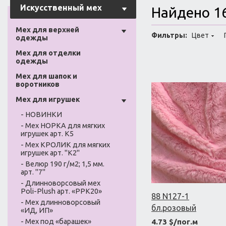
Искусственный мех
Найдено 1
Мех для верхней
Фильтры:
Цвет
одежды
Мех для отделки
одежды
Мех для шапок и
воротников
Мех для игрушек
- НОВИНКИ
- Мех НОРКА для мягких
игрушек арт. К5
- Мех КРОЛИК для мягких
игрушек арт. "К2"
- Велюр 190 г/м2; 1,5 мм.
арт. "7"
- Длинноворсовый мех
Poli-Plush арт. «PPK20»
88 N127-1
- Мех длинноворсовый
бл.розовый
«ИД, ИП»
- Мех под «барашек»
4.73 $/пог.м