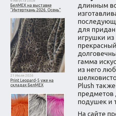
6 Августа 2026
длинным во
БелМЕХ на выставке
"Интерткань 2026. Осень"
изготавлив
последующе
для придан
игрушки из
прекрасный
долговечны
гамма иску
из него лю
21 Июля 2026
шелковистой
Print Leopard-5 уже на
Plush такж
складах БелМЕХ
предметов 
подушек и т
На сайте п