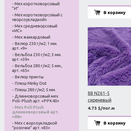
- Мех коротковорсовый
"И"
В корзину
- Мех коротковорсовый с
«ворсоукладкой»
- Мех средневорсовый
«ИС»
- Мех жаккардовый
- Велюр 230 г/м2; 1 мм.
арт. «9»
- Вельбоа 230 г/м2; 3 мм.
арт. «39»
- Вельбоа 280 г/м2; 5 мм.,
арт. «65»
- Велюр принты
- Плюш Minky Dot
- Плюш 280 г/м2; 5 мм.
88 N261-5
- Длинноворсовый мех
сиреневый
Poli-Plush арт. «PPK40»
- Мех Poli Plush
4.73 $/пог.м
длинноворсовый арт.
«88»
В корзину
- Мех с ворсоукладкой
"розочки" арт. «83»