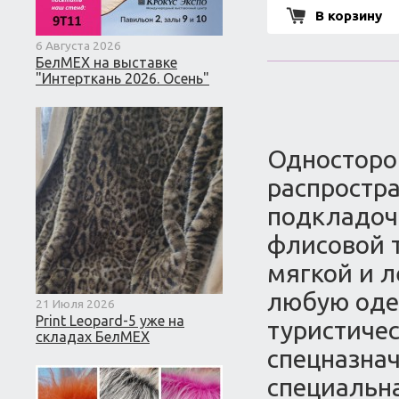
В корзину
6 Августа 2026
БелМЕХ на выставке
"Интерткань 2026. Осень"
Односторо
распростр
подкладоч
флисовой т
мягкой и л
любую одеж
21 Июля 2026
Print Leopard-5 уже на
туристичес
складах БелМЕХ
спецназнач
специальн