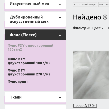
Искусственный мех
короткий ворс
мех н
Найдено 8
Дублированный
искусственный мех
Фильтры:
Цвет
Флис (Fleece)
Флис FDY односторонний
130 г/м2
Флис DTY
двухсторонний 180 г/м2
Флис DTY
двухсторонний 270 г/м2
Флис принт
Ткани
fleece A130-1