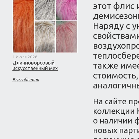
этот флис
демисезон
Наряду с 
свойствами
воздухопр
теплосбере
1 Июля 2026
Длинноворсовый
также име
искусственный мех
стоимость,
Все события
аналогичн
На сайте пр
коллекции 
о наличии ф
новых парт