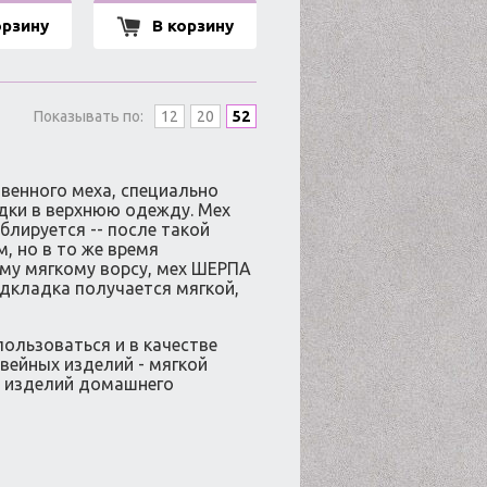
орзину
В корзину
Показывать по:
12
20
52
венного меха, специально
дки в верхнюю одежду. Мех
блируется -- после такой
, но в то же время
му мягкому ворсу, мех ШЕРПА
дкладка получается мягкой,
ользоваться и в качестве
вейных изделий - мягкой
а изделий домашнего