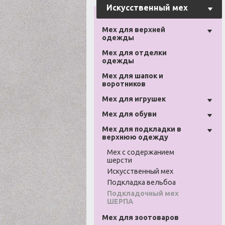
Искусственный мех
Мех для верхней
одежды
Мех для отделки
одежды
Мех для шапок и
воротников
Мех для игрушек
Мех для обуви
Мех для подкладки в
верхнюю одежду
Мех с содержанием
шерсти
Искусственный мех
Подкладка вельбоа
Подкладочный мех
ШЕРПА
Мех для зоотоваров