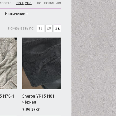
овать:
по цене
по названию
Назначение
Показывать по:
12
20
52
5 N78-1
Sherpa YR15 N81
чёрная
7.86 $/кг