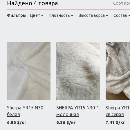
Найдено 4 товара
Сортир
Фильтры:
Цвет
Плотность
Высота ворса
Состав
Sherpa YR15 N30
SHERPA YR15 N30-1
Sherpa YR1
белая
молочная
св.серая
6.86 $/кг
6.86 $/кг
7.41 $/кг