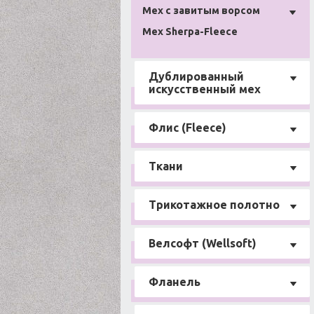
Мех с завитым ворсом
Мех Sherpa-Fleece
Дублированный
искусственный мех
Флис (Fleece)
Ткани
Трикотажное полотно
Велсофт (Wellsoft)
Фланель