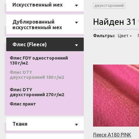
Искусственный мех
двухсторонний
Найден 31 
Дублированный
искусственный мех
Фильтры:
Цвет
Флис (Fleece)
Флис FDY односторонний
130 г/м2
Флис DTY
двухсторонний 180 г/м2
Флис DTY
двухсторонний 270 г/м2
Флис принт
Ткани
fleece A180 PINK