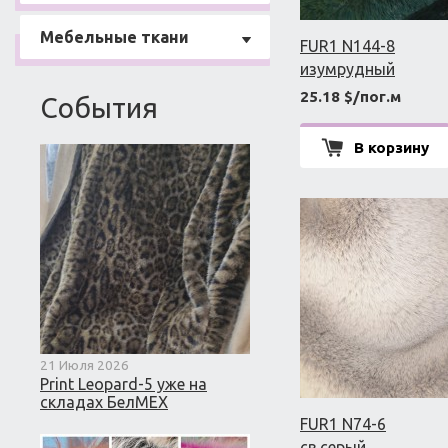
Мебельные ткани
FUR1 N144-8
изумрудный
25.18 $/пог.м
События
В корзину
21 Июля 2026
Print Leopard-5 уже на
складах БелМЕХ
FUR1 N74-6
св.серый