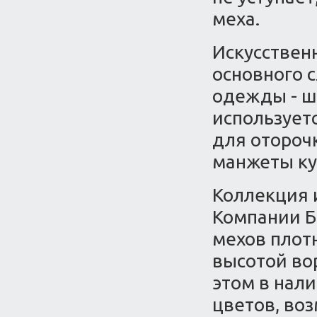
меха.
Искусствен
основного 
одежды - ш
использует
для отороч
манжеты кур
Коллекция 
Компании Б
мехов плотн
высотой вор
этом в нал
цветов, во