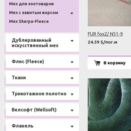
Мех для зоотоваров
Мех с завитым ворсом
Мех Sherpa-Fleece
FUR fox2/ N51-9
Дублированный
24.59 $/пог.м
искусственный мех
Флис (Fleece)
В корзину
Ткани
Трикотажное полотно
Велсофт (Wellsoft)
Фланель