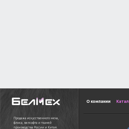
О компании
Катал
Продажа искусственного меха,
флиса, велсофта и тканей
производства России и Китая.