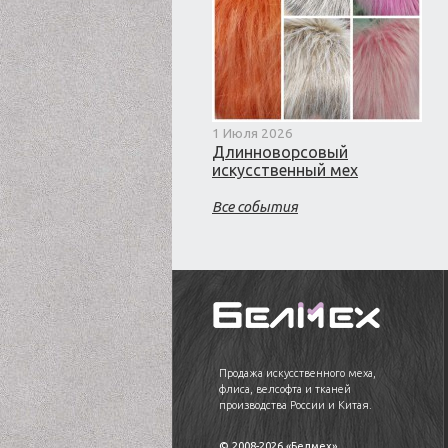
1 Июля 2026
Длинноворсовый
искусственный мех
Все события
Продажа искусственного меха,
флиса, велсофта и тканей
производства России и Китая.
© 2008-2026 «Белмех»