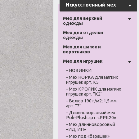
Искусственный мех
Мех для верхней
одежды
Мех для отделки
одежды
Мех для шапок и
воротников
Мех для игрушек
- НОВИНКИ
- Мех НОРКА для мягких
игрушек арт. К5
- Мех КРОЛИК для мягких
игрушек арт. "К2"
- Велюр 190 г/м2; 1,5 мм.
арт. "7"
- Длинноворсовый мех
Poli-Plush арт. «PPK20»
- Мех длинноворсовый
«ИД, ИП»
- Мех под «барашек»