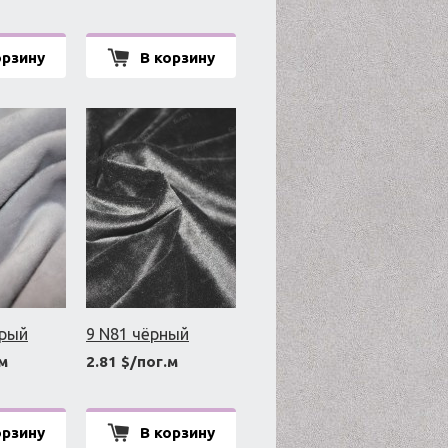
орзину
В корзину
ерый
9 N81 чёрный
.м
2.81 $/пог.м
орзину
В корзину