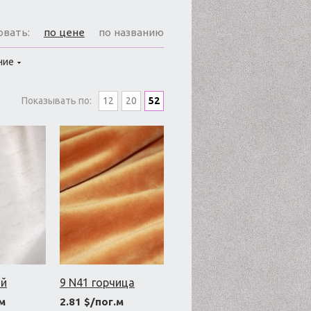
овать:
по цене
по названию
ние
Показывать по:
12
20
52
ый
9 N41 горчица
.м
2.81 $/пог.м