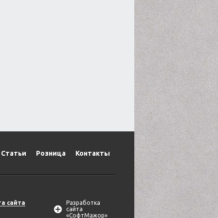
Статьи
Розница
Контакты
та сайта
Разработка
сайта
«СофтМажор»