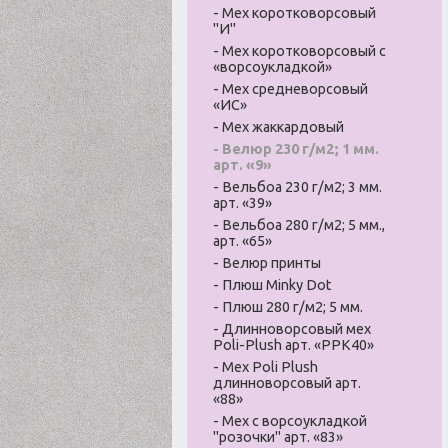
- Мех коротковорсовый
"И"
- Мех коротковорсовый с
«ворсоукладкой»
- Мех средневорсовый
«ИС»
- Мех жаккардовый
- Велюр 230 г/м2; 1 мм.
арт. «9»
- Вельбоа 230 г/м2; 3 мм.
арт. «39»
- Вельбоа 280 г/м2; 5 мм.,
арт. «65»
- Велюр принты
- Плюш Minky Dot
- Плюш 280 г/м2; 5 мм.
- Длинноворсовый мех
Poli-Plush арт. «PPK40»
- Мех Poli Plush
длинноворсовый арт.
«88»
- Мех с ворсоукладкой
"розочки" арт. «83»