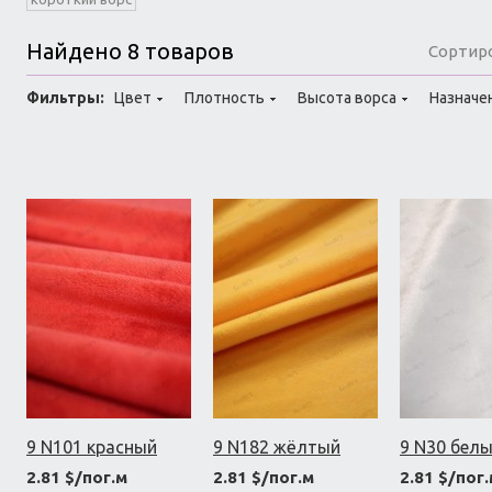
Найдено 8 товаров
Сортир
Фильтры:
Цвет
Плотность
Высота ворса
Назначе
9 N101 красный
9 N182 жёлтый
9 N30 бел
2.81 $/пог.м
2.81 $/пог.м
2.81 $/пог