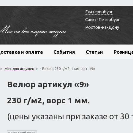
Екатеринбург
Санкт-Петербург
Ростов-на-Дону
оставка и оплата
События
Статьи
Розниц
>
Мех для игрушек
>
- Велюр 230 г/м2; 1 мм. арт. «9»
Велюр артикул «9»
230 г/м2, ворс 1 мм.
(цены указаны при заказе от 30 
короткий ворс