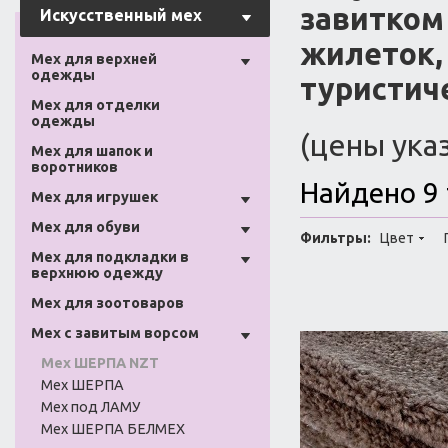
завитком
Искусственный мех
жилеток, 
Мех для верхней
одежды
туристич
Мех для отделки
одежды
(цены указ
Мех для шапок и
воротников
Найдено 9
Мех для игрушек
Мех для обуви
Фильтры:
Цвет
Мех для подкладки в
верхнюю одежду
Мех для зоотоваров
Мех с завитым ворсом
Мех ШЕРПА NZT
Мех ШЕРПА
Мех под ЛАМУ
Мех ШЕРПА БЕЛМЕХ