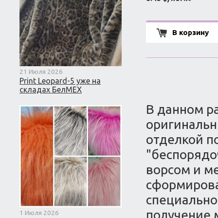
В корзину
21 Июля 2026
Print Leopard-5 уже на
складах БелМЕХ
В данном р
оригинальн
отделкой п
"беспорядо
ворсом и м
сформирова
специально
получение м
1 Июля 2026