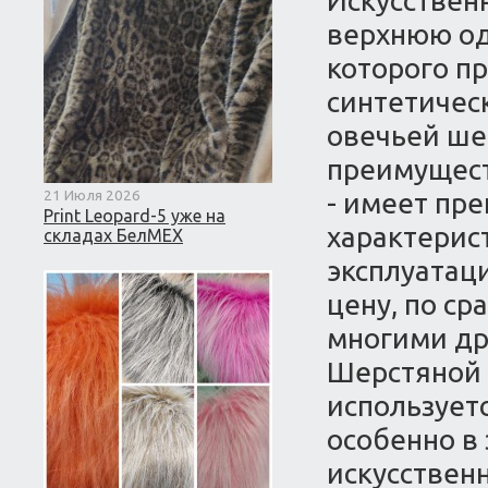
Искусствен
верхнюю од
которого пр
синтетичес
овечьей шер
преимущест
21 Июля 2026
- имеет пр
Print Leopard-5 уже на
характерис
складах БелМЕХ
эксплуатац
цену, по с
многими др
Шерстяной 
использует
особенно в
искусствен