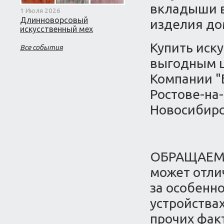
вкладыши в
1 Июля 2026
Длинноворсовый
изделия до
искусственный мех
Купить иск
Все события
выгодным ц
Компании "
Ростове-на-
Новосибирс
ОБРАЩАЕМ 
может отлич
за особенн
устройства
прочих фак