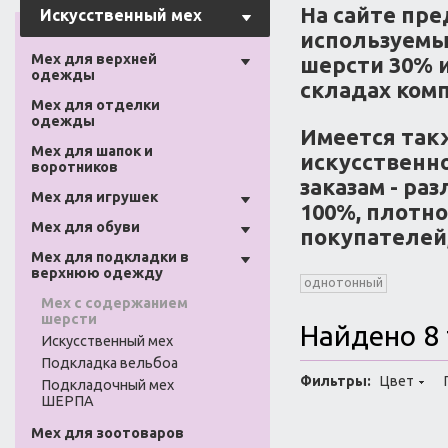
На сайте пр
Искусственный мех
используемы
Мех для верхней
шерсти 30% и
одежды
складах ком
Мех для отделки
одежды
Имеется так
Мех для шапок и
искусственн
воротников
заказам - ра
Мех для игрушек
100%, плотно
Мех для обуви
покупателей,
Мех для подкладки в
верхнюю одежду
однотонный
Мех с содержанием
шерсти
Найдено 8
Искусственный мех
Подкладка вельбоа
Фильтры:
Цвет
Подкладочный мех
ШЕРПА
Мех для зоотоваров