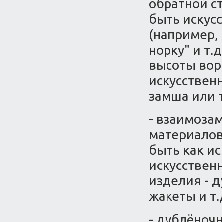
обратной ст
быть искус
(например, 
норку" и т.
высоты вор
искусствен
замша или 
- взаимоза
материалов
быть как ис
искусственн
изделия - 
жакеты и т.
- дублёноч