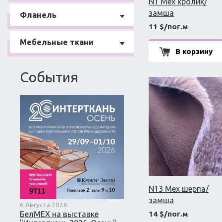
N1 Мех кролик/
замша
Фланель
11 $/пог.м
Мебельные ткани
В корзину
События
N13 Мех шерпа/
замша
6 Августа 2026
14 $/пог.м
БелМЕХ на выставке