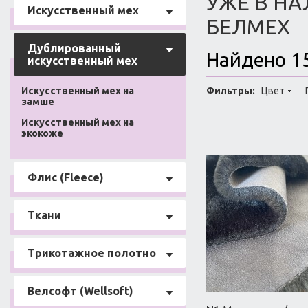
УЖЕ В Н
Искусственный мех
БЕЛМЕХ
Дублированный
Найдено 1
искусственный мех
Фильтры:
Цвет
Искусственный мех на
замше
Искусственный мех на
экокоже
Флис (Fleece)
Ткани
Трикотажное полотно
Велсофт (Wellsoft)